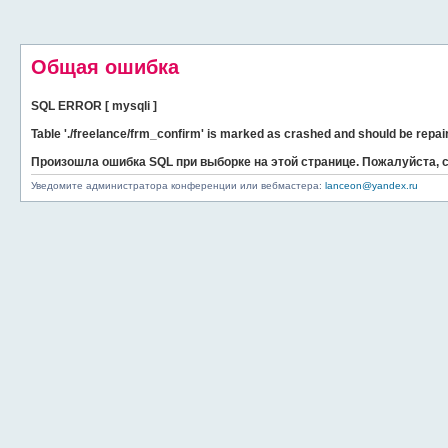
Общая ошибка
SQL ERROR [ mysqli ]
Table './freelance/frm_confirm' is marked as crashed and should be repai
Произошла ошибка SQL при выборке на этой странице. Пожалуйста,
Уведомите администратора конференции или вебмастера:
lanceon@yandex.ru