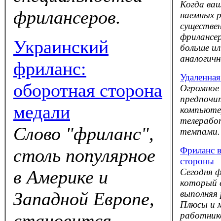
Когда ваш
фрилансеров.
наемных 
существен
фрилансе
Украинский
больше и
аналогич
фриланс:
Удаленная
оборотная сторона
Огромное 
предпочи
медали
компьютер
телерабо
Слово "фриланс",
темпами.
Фриланс в
столь популярное
стороны
Сегодня 
в Америке и
который 
выполняя 
Западной Европе,
Плюсы и 
работник
становится