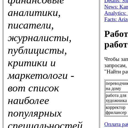
Details: S
News: Kans
аналитики,
Analytics
Facts: Ar
писатели,
Работ
журналисты,
работ
публицисты,
Чтобы зап
критики и
запросам,
"Найти ра
маркетологи -
переводчик
вот список
на дому
работа для
наиболее
художника
корректор
популярных
фрилансер 
специальностей
Оплата ра