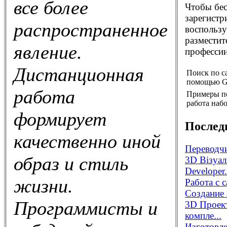
все более
Чтобы бес
зарегистр
распространенное
воспользу
разместит
явление.
профессии
Дистанционная
Поиск по с
помощью G
работа
Примеры п
работа набо
формирует
Послед
качественно иной
Переводчи
образ и стиль
3D Візуал
Developer.
жизни.
Работа с 
Создание 
Программисты и
3D Проек
компле...
Изготовле