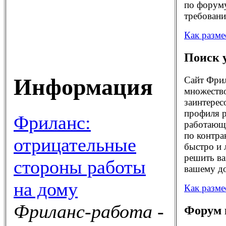
по форуму
требовани
Как разме
Поиск 
Информация
Сайт Фрил
множество
заинтерес
профиля р
Фриланс:
работающи
по контра
отрицательные
быстро и 
решить ва
стороны работы
вашему до
на дому
Как разме
Фриланс-работа -
Форум 