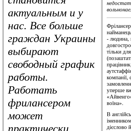
недостат
вольнонае
актуальным и у
нас. Все больше
Фрілaнсер 
найманець
граждан Украины
- людина,
довгостро
выбирают
тільки дл
(позаштат
свободный график
працівник
аутстаффі
работы.
компанії,
замовленн
Работать
уперше вж
«Айвенго»
фрилансером
воїна».
может
В англійс
іменником
практически
дієслово 