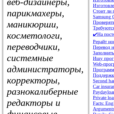
веб-дизайнеры,
Изготовле
парикмахеры,
Стоит ли 
Samsung G
маникюрши,
Проверять
Требуются
косметологи,
✔️На пост
Рерайт но
переводчики,
Перевод н
Заполнит
системные
Ищу прог
Web-прог
администраторы,
Программи
Поддержк
корректоры,
Second han
Car insura
разнокалиберные
Paydayloa
Private lo
редакторы и
Facts: En
Arguments
финансовые