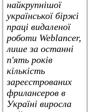
найкрупнішої
української біржі
праці видаленої
роботи Weblancer,
лише за останні
п'ять років
кількість
зареєстрованих
фрилансеров в
Україні виросла