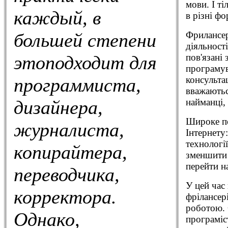
мови. І т
каждый, в
в різні фо
Фрилансер
большей степени
діяльності
пов'язані 
этоподходит для
програмув
консульта
программиста,
вважаютьс
найманці, 
дизайнера,
Широке по
журналиста,
Інтернету
технологі
копирайтера,
зменшити 
перейти н
переводчика,
У цей час
корректора.
фрілансер
роботою. 
Однако,
програміс