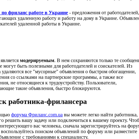
по фриланс работе в Украине
- предложения от работодателей
гающих удаленную работу и работу на дому в Украине. Объявле
скателей удаленной работы в Украине.
является
модерируемым
. В нем сохраняются только те сообщен
е могут быть полезными для работодателей и соискателей. Из
 удаляются все "мусорные" объявления о быстром обогащении,
ения со ссылками на партнерские программы, а также все
ния, не относящиеся к трудоустройству. Пользователи,
ающие такие объявления, быстро блокируются.
ск работника-фрилансера
ощью
форума Фриланс.com.ua
вы можете легко найти работника,
го решить вашу задачу или подключиться к вашему проекту. Что
интересующего вас человека, сначала зарегистрируйтесь на фору
м воспользуйтесь поиском объявлений по форуму или разместите
бъявление с требованиями к специалисту.