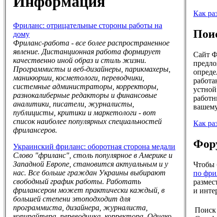
Информация
Как ра
Фриланс: отрицательные стороны работы на
Пои
дому
Фриланс-работа - все более распространенное
явление. Дистанционная работа формирует
Сайт Ф
качественно иной образ и стиль жизни.
предло
Программисты и веб-дизайнеры, парикмахеры,
опреде
маникюрши, косметологи, переводчики,
работа
системные администраторы, корректоры,
устной
разнокалиберные редакторы и финансовые
работн
аналитики, писатели, журналисты,
вашему
публицисты, критики и маркетологи - вот
список наиболее популярных специальностей
Как ра
фрилансеров.
Фору
Украинский фриланс: оборотная сторона медали
Слово "фриланс", столь популярное в Америке и
Западной Европе, становится актуальным и у
Чтобы 
нас. Все больше граждан Украины выбирают
по фри
свободный график работы. Работать
размес
фрилансером может практически каждый, в
и инте
большей степени этоподходит для
программиста, дизайнера, журналиста,
Поиск
копирайтера, переводчика, корректора. Однако,