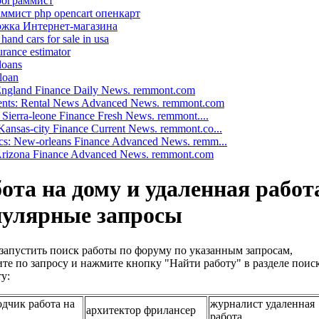
рограммист
ммист php opencart опенкарт
жка Интернет-магазина
hand cars for sale in usa
urance estimator
loans
 loan
 England Finance Daily News. remmont.com
nts: Rental News Advanced News. remmont.com
: Sierra-leone Finance Fresh News. remmont....
ansas-city Finance Current News. remmont.co...
cs: New-orleans Finance Advanced News. remm...
 Arizona Finance Advanced News. remmont.com
ота на дому и удаленная работ
пулярные запросы
запустить поиск работы по форуму по указанным запросам,
те по запросу и нажмите кнопку "Найти работу" в разделе поис
у:
одчик работа на
журналист удаленная
архитектор фрилансер
работа