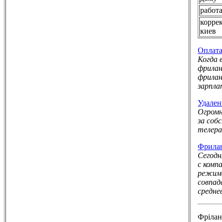
работ
корре
киев
Оплата
Когда 
фрилан
фрилан
зарпла
Удален
Огромн
за соб
телера
Фрилан
Сегодн
с комп
режиме
совпа
средне
Фрілaн