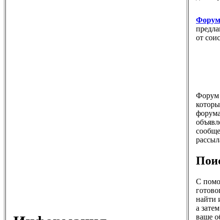
Форум 
предла
от сои
Форум 
которы
форума
объявл
сообще
рассыл
Пои
С пом
готово
найти 
а зате
ваше о