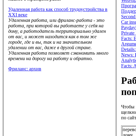
Web-п
Програ
Удаленная работа как способ трудоустройства в
Поддер
XXI веке
Second 
Удаленная работа, или фриланс-работа - это
Car ins
работа, при которой вы работаете у себя на
Payday
дому, а работодатель территориально удален
Private
от вас, и может находится как в том же
Facts:
городе, где и вы, так и на значительном
Argume
удалении от вас, даже в другой стране.
Details
Удаленная работа позволяет сэкономить много
News: K
времени на дорогу на работу и обратно.
Analyti
Facts:
Фриланс: архив
Раб
по
Чтобы 
щелкни
по сайт
перев
дому