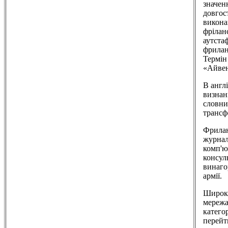
значен
довгос
викона
фрілан
аутста
фрилан
Термін
«Айвен
В англ
визнан
словни
трансф
Фрилан
журналі
комп'ю
консул
винаго
армії.
Широке
мережа
катего
перейт