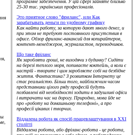
програмне забезпечення. У цій сфері зайняте близько
25-30 тис. українських професіоналів.
,
Это приятное слово "фриланс", или Как
ния
зарабатывать деньги по удобному графику
Как найти работу, за которую дают много денег, и
при этом не требуют постоянного присутствия в
офисе. Обзор фриланс-вакансий для копирайтеров,
контент-менеджеров, журналистов, переводчиков.
Що таке фріланс
ия,
Як заробляти гроші, не виходячи з будинку? Сидіти
на березі теплого моря, попиваєте коктейль, а коли є
настрій - творите і цим заробляєте собі на безбідне
життя. Фантастика? З розвитком Інтернету це
стає реальністю. Більш того, найближчим часом
представники цілого ряду професій будуть
позбавлені від необхідності ходити в задушливі офіси
і витрачати час на дорогу. Природно, мова йде не
про «роботу на домашньому телефоні», а про
професії цікавих і творчих.
бы
Віддалена робота як спосіб працевлаштування в XXI
ме,
столітті
Віддалена робота, або фріланс-робота - це робота,