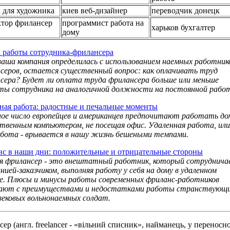
а для художника
киев веб-дизайнер
переводчик донецк
ктор фрилансер
программист работа на
харьков бухгалтер
дому
 работы сотрудника-фрилансера
ваша компания определилась с использованием наемных работник
серов, остается существенный вопрос: как оплачивать труд
сера? Будет ли оплата труда фрилансера больше или меньше
ты сотрудника на аналогичной должности на постоянной рабо
ная работа: радостные и печальные моменты
ое число европейцев и американцев предпочитают работать до
ственным компьютером, не посещая офис. Удаленная работа, или
бота - врывается в нашу жизнь бешеными темпами.
с в наши дни: положительные и отрицательные стороны
я фрилансер - это внештатный работник, который сотруднич
анией-заказчиком, выполняя работу у себя на дому в удаленном
. Плюсы и минусы работы современных фриланс-работников
дают с преимуществами и недостатками работы странствующ
вековых вольнонаемных солдат.
сер (англ. freelancer - «вільний списник», найманець, у переносн