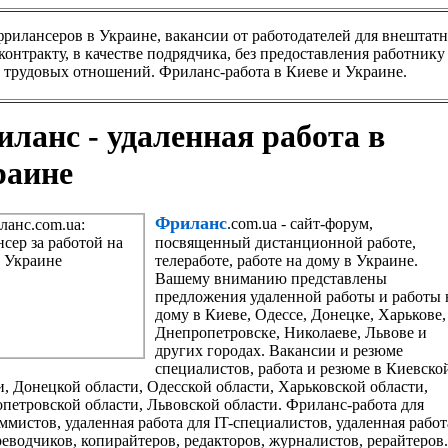
 фрилансеров в Украине, вакансии от работодателей для внешта
контракту, в качестве подрядчика, без предоставления работник
 трудовых отношений. Фриланс-работа в Киеве и Украине.
ланс - удаленная работа в
раине
Фриланс
.com.ua - сайт-форум,
посвященный дистанционной работе,
телеработе, работе на дому в Украине.
Вашему вниманию представлены
предложения удаленной работы и работы 
дому в Киеве, Одессе, Донецке, Харькове,
Днепропетровске, Николаеве, Львове и
других городах. Вакансии и резюме
специалистов, работа и резюме в Киевско
и, Донецкой области, Одесской области, Харьковской области,
петровской области, Львовской области. Фриланс-работа для
ммистов, удаленная работа для IT-специалистов, удаленная работ
реводчиков, копирайтеров, редакторов, журналистов, рерайтеров.