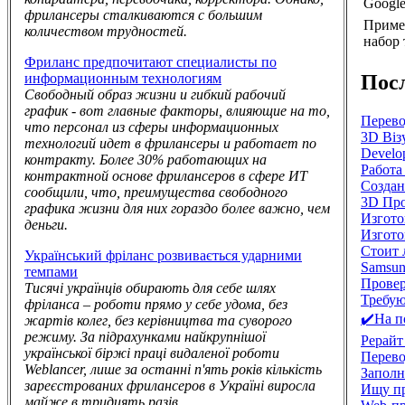
Google
фрилансеры сталкиваются с большим
Приме
количеством трудностей.
набор 
Фриланс предпочитают специалисты по
Пос
информационным технологиям
Свободный образ жизни и гибкий рабочий
график - вот главные факторы, влияющие на то,
Перево
что персонал из сферы информационных
3D Візу
технологий идет в фрилансеры и работает по
Develop
контракту. Более 30% работающих на
Работа
контрактной основе фрилансеров в сфере ИТ
Создан
сообщили, что, преимущества свободного
3D Про
графика жизни для них гораздо более важно, чем
Изгото
деньги.
Изгото
Стоит 
Український фріланс розвивається ударними
Samsun
темпами
Провер
Тисячі українців обирають для себе шлях
Требую
фріланса – роботи прямо у себе удома, без
✔️На п
жартів колег, без керівництва та суворого
режиму. За підрахунками найкрупнішої
Рерайт
української біржі праці видаленої роботи
Перево
Weblancer, лише за останні п'ять років кількість
Заполн
зареєстрованих фрилансеров в Україні виросла
Ищу пр
майже в тридцять разів.