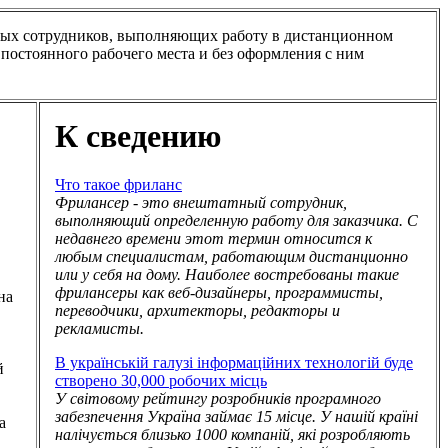
тных сотрудников, выполняющих работу в дистанционном
у постоянного рабочего места и без оформления с ним
К сведению
Что такое фриланс
Фрилансер - это внештатный сотрудник,
выполняющий определенную работу для заказчика. С
недавнего времени этот термин относится к
любым специалистам, работающим дистанционно
или у себя на дому. Наиболее востребованы такие
фрилансеры как веб-дизайнеры, программисты,
на
переводчики, архитекторы, редакторы и
рекламисты.
В українській галузі інформаційних технологій буде
й
створено 30,000 робочих місць
У світовому рейтингу розробників програмного
забезпечення Україна займає 15 місце. У нашій країні
а
налічується близько 1000 компаній, які розробляють