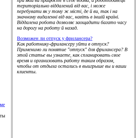
при якій ви працюєте в себе вдома, а роботодавець
територіально віддалений від вас, і може
перебувати як у тому ж місті, де й ви, так і на
значному видаленні від вас, навіть в іншій країні.
Віддалена робота дозволяє заощадити багато часу
на дорогу на роботу й назад.
Возможен ли отпуск у фрилансера?
Как работнику-фрилансеру уйти в отпуск?
Применимо ли понятие "отпуск" для фрилансера? В
этой статье вы узнаете, как спланировать свое
время и организовать работу таким образом,
чтобы от отдыха остались в выигрыше вы и ваши
клиенты.
ме
оты