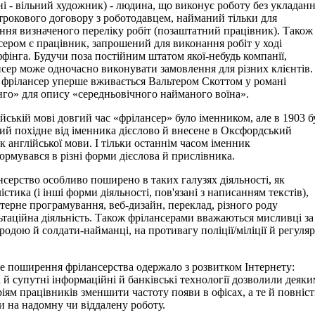
ні - вільний художник) - людина, що виконує роботу без укладан
трокового договору з роботодавцем, найманий тільки для
ння визначеного переліку робіт (позаштатний працівник). Також
сером є працівник, запрошений для виконання робіт у ході
ффінга. Будучи поза постійним штатом якої-небудь компанії,
сер може одночасно виконувати замовлення для різних клієнтів.
 фрілансер уперше вживається Вальтером Скоттом у романі
го» для опису «середньовічного найманого воїна».
ійській мові довгий час «фрілансер» було іменником, але в 1903 б
ий похідне від іменника дієслово й внесене в Оксфордський
к англійської мови. І тільки останнім часом іменник
ормувався в різні форми дієслова й прислівника.
серство особливо поширено в таких галузях діяльності, як
стика (і інші форми діяльності, пов'язані з написанням текстів),
терне програмування, веб-дизайн, переклад, різного роду
ьтаційна діяльність. Також фрілансерами вважаються мисливці за
родою й солдати-найманці, на противагу поліції/міліції й регуляр
 поширення фрілансерства одержало з розвитком Інтернету:
 й супутні інформаційні й банківські технології дозволили деяки
ріям працівників зменшити частоту появи в офісах, а те й повніс
и на надомну чи віддалену роботу.