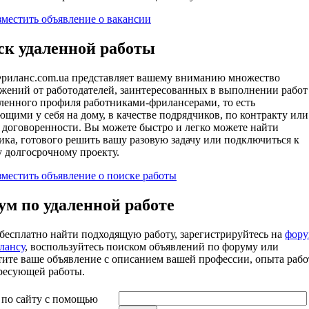
зместить объявление о вакансии
ск удаленной работы
риланс.com.ua представляет вашему вниманию множество
жений от работодателей, заинтересованных в выполнении работ
ленного профиля работниками-фрилансерами, то есть
ющими у себя на дому, в качестве подрядчиков, по контракту или
 договоренности. Вы можете быстро и легко можете найти
ика, готового решить вашу разовую задачу или подключиться к
 долгосрочному проекту.
зместить объявление о поиске работы
м по удаленной работе
бесплатно найти подходящую работу, зарегистрируйтесь на
фору
лансу
, воспользуйтесь поиском объявлений по форуму или
тите ваше объявление с описанием вашей профессии, опыта раб
ресующей работы.
 по сайту с помощью