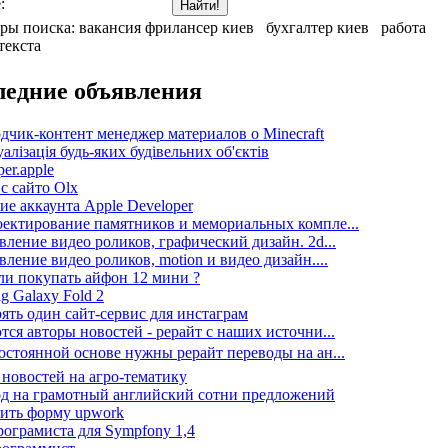
:
ры поиска:
вакансия фрилансер киев
бухгалтер киев
работа
текста
ледние объявления
дчик-контент менеджер материалов о Minecraft
алізація будь-яких будівельних об'єктів
er.apple
 с сайто Olx
ие аккаунта Apple Developer
ектирование памятников и мемориальных компле...
вление видео роликов, графический дизайн. 2d...
вление видео роликов, motion и видео дизайн....
ли покупать айфон 12 мини ?
g Galaxy Fold 2
ять один сайт-сервис для инстаграм
тся авторы новостей - рерайт с наших источни...
остоянной основе нужны рерайт переводы на ан...
 новостей на агро-тематику
д на грамотный английский сотни предложений
ить форму upwork
ограмиста для Sympfony 1,4