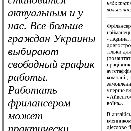
недостат
вольнонае
актуальным и у
нас. Все больше
Фрілaнсер 
найманець
граждан Украины
- людина,
довгостро
выбирают
тільки дл
(позаштат
свободный график
працівник
аутстаффі
работы.
компанії,
замовленн
Работать
уперше вж
«Айвенго»
фрилансером
воїна».
может
В англійс
іменником
практически
дієслово 