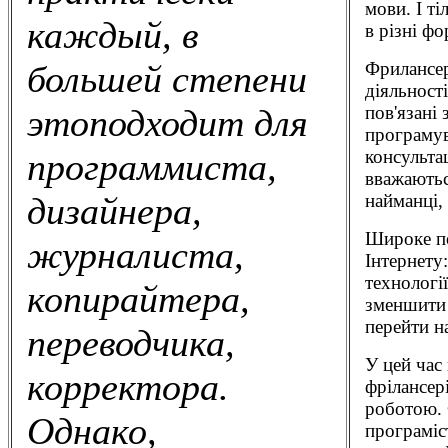
мови. І т
каждый, в
в різні фо
Фрилансер
большей степени
діяльності
пов'язані 
этоподходит для
програмув
консульта
программиста,
вважаютьс
найманці, 
дизайнера,
Широке по
журналиста,
Інтернету
технологі
копирайтера,
зменшити 
перейти н
переводчика,
У цей час
корректора.
фрілансер
роботою. 
Однако,
програміс