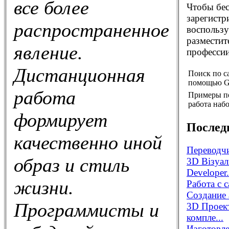
все более
Чтобы бес
зарегистр
распространенное
воспользу
разместит
явление.
профессии
Дистанционная
Поиск по с
помощью G
работа
Примеры п
работа набо
формирует
Послед
качественно иной
Переводчи
образ и стиль
3D Візуал
Developer.
жизни.
Работа с 
Создание 
Программисты и
3D Проек
компле...
Изготовле