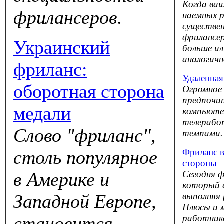
Когда ваш
фрилансеров.
наемных 
существен
фрилансе
Украинский
больше и
аналогич
фриланс:
Удаленная
оборотная сторона
Огромное 
предпочи
медали
компьютер
телерабо
Слово "фриланс",
темпами.
Фриланс в
столь популярное
стороны
Сегодня 
в Америке и
который 
выполняя 
Западной Европе,
Плюсы и 
работник
становится