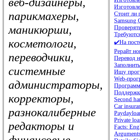
веб-дизайнеры,
Изготовле
парикмахеры,
Стоит ли 
Samsung G
маникюрши,
Проверять
Требуются
косметологи,
✔️На пост
Рерайт но
переводчики,
Перевод н
Заполнит
системные
Ищу прог
Web-прог
администраторы,
Программи
Поддержк
корректоры,
Second han
Car insura
разнокалиберные
Paydayloa
Private lo
редакторы и
Facts: En
Arguments
финансовые