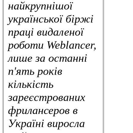
найкрупнішої
української біржі
праці видаленої
роботи Weblancer,
лише за останні
п'ять років
кількість
зареєстрованих
фрилансеров в
Україні виросла