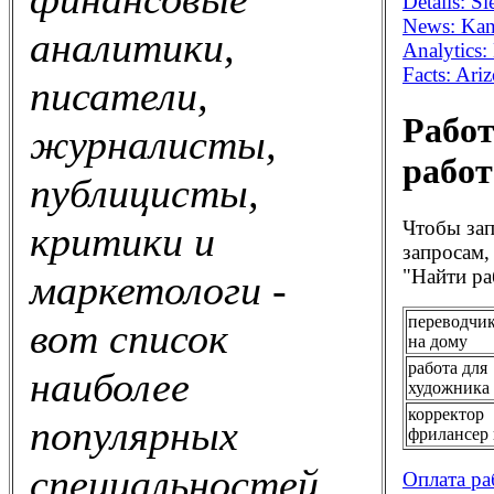
Details: S
News: Kans
аналитики,
Analytics
Facts: Ar
писатели,
Работ
журналисты,
работ
публицисты,
Чтобы зап
критики и
запросам,
"Найти ра
маркетологи -
переводчик
вот список
на дому
работа для
наиболее
художника
корректор
популярных
фрилансер 
специальностей
Оплата ра