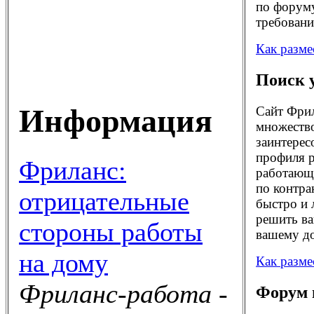
по форуму
требовани
Как разме
Поиск 
Информация
Сайт Фрил
множество
заинтерес
профиля р
Фриланс:
работающи
по контра
отрицательные
быстро и 
решить ва
стороны работы
вашему до
на дому
Как разме
Фриланс-работа -
Форум 