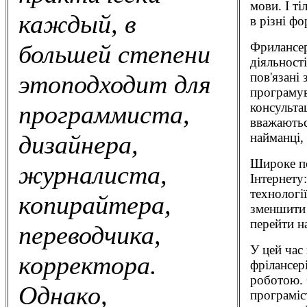
мови. І т
каждый, в
в різні фо
Фрилансер
большей степени
діяльності
пов'язані 
этоподходит для
програмув
консульта
программиста,
вважаютьс
найманці, 
дизайнера,
Широке по
журналиста,
Інтернету
технологі
копирайтера,
зменшити 
перейти н
переводчика,
У цей час
корректора.
фрілансер
роботою. 
Однако,
програміс