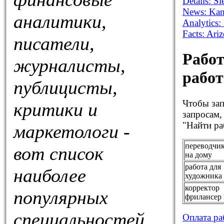
Details: S
News: Kans
аналитики,
Analytics
Facts: Ar
писатели,
Работ
журналисты,
работ
публицисты,
Чтобы зап
критики и
запросам,
"Найти ра
маркетологи -
переводчик
вот список
на дому
работа для
наиболее
художника
корректор
популярных
фрилансер 
специальностей
Оплата ра