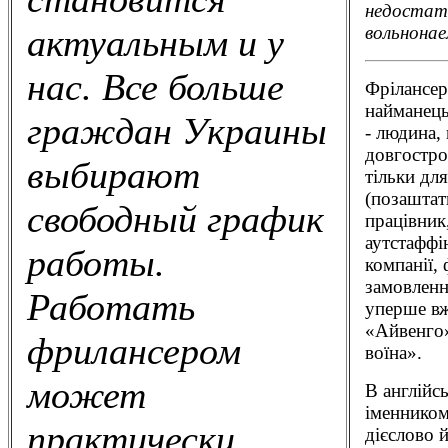
недостат
вольнонае
актуальным и у
нас. Все больше
Фрілaнсер 
найманець
граждан Украины
- людина,
довгостро
выбирают
тільки дл
(позаштат
свободный график
працівник
аутстаффі
работы.
компанії,
замовленн
Работать
уперше вж
«Айвенго»
фрилансером
воїна».
может
В англійс
іменником
практически
дієслово 