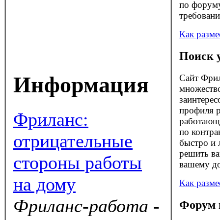
по форуму
требовани
Как разме
Поиск 
Информация
Сайт Фрил
множество
заинтерес
профиля р
Фриланс:
работающи
по контра
отрицательные
быстро и 
решить ва
стороны работы
вашему до
на дому
Как разме
Фриланс-работа -
Форум 