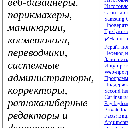
веб-дизайнеры,
Изготовле
парикмахеры,
Стоит ли 
Samsung G
маникюрши,
Проверять
Требуются
косметологи,
✔️На пост
Рерайт но
переводчики,
Перевод н
Заполнит
системные
Ищу прог
Web-прог
администраторы,
Программи
Поддержк
корректоры,
Second han
Car insura
разнокалиберные
Paydayloa
Private lo
редакторы и
Facts: En
Arguments
финансовые