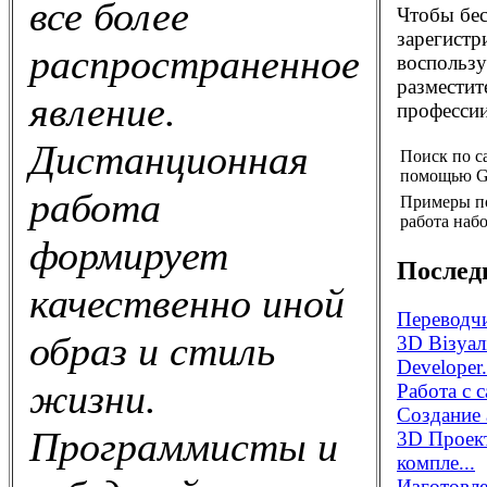
все более
Чтобы бес
зарегистр
распространенное
воспользу
разместит
явление.
профессии
Дистанционная
Поиск по с
помощью G
работа
Примеры п
работа набо
формирует
Послед
качественно иной
Переводчи
образ и стиль
3D Візуал
Developer.
жизни.
Работа с 
Создание 
Программисты и
3D Проек
компле...
Изготовле