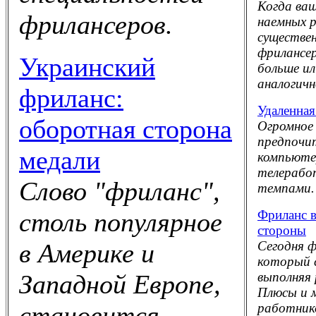
Когда ваш
фрилансеров.
наемных 
существен
фрилансе
Украинский
больше и
аналогич
фриланс:
Удаленная
оборотная сторона
Огромное 
предпочи
медали
компьютер
телерабо
Слово "фриланс",
темпами.
Фриланс в
столь популярное
стороны
Сегодня 
в Америке и
который 
выполняя 
Западной Европе,
Плюсы и 
работник
становится