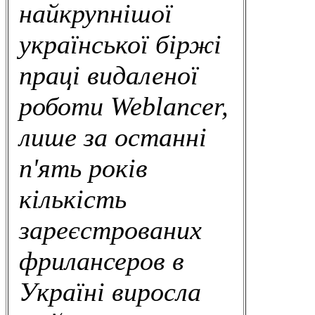
найкрупнішої
української біржі
праці видаленої
роботи Weblancer,
лише за останні
п'ять років
кількість
зареєстрованих
фрилансеров в
Україні виросла