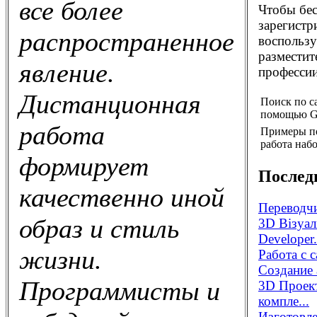
все более
Чтобы бес
зарегистр
распространенное
воспользу
разместит
явление.
профессии
Дистанционная
Поиск по с
помощью G
работа
Примеры п
работа набо
формирует
Послед
качественно иной
Переводчи
образ и стиль
3D Візуал
Developer.
жизни.
Работа с 
Создание 
Программисты и
3D Проек
компле...
Изготовле