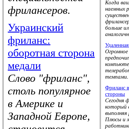
Когда ваш
фрилансеров.
наемных 
существен
фрилансе
Украинский
больше и
аналогич
фриланс:
Удаленная
оборотная сторона
Огромное 
предпочи
медали
компьютер
телерабо
Слово "фриланс",
темпами.
Фриланс в
столь популярное
стороны
Сегодня 
в Америке и
который 
выполняя 
Западной Европе,
Плюсы и 
работник
становится