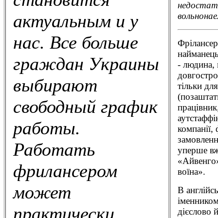
недостат
вольнонае
актуальным и у
нас. Все больше
Фрілaнсер 
найманець
граждан Украины
- людина,
довгостро
выбирают
тільки дл
(позаштат
свободный график
працівник
аутстаффі
работы.
компанії,
замовленн
Работать
уперше вж
«Айвенго»
фрилансером
воїна».
может
В англійс
іменником
практически
дієслово 