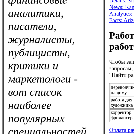
Details: S
News: Kans
аналитики,
Analytics
Facts: Ar
писатели,
Работ
журналисты,
работ
публицисты,
Чтобы зап
критики и
запросам,
"Найти ра
маркетологи -
переводчик
вот список
на дому
работа для
наиболее
художника
корректор
популярных
фрилансер 
специальностей
Оплата ра