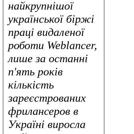
найкрупнішої
української біржі
праці видаленої
роботи Weblancer,
лише за останні
п'ять років
кількість
зареєстрованих
фрилансеров в
Україні виросла