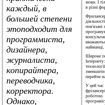
мови. І т
каждый, в
в різні фо
Фрилансер
большей степени
діяльності
пов'язані 
этоподходит для
програмув
консульта
программиста,
вважаютьс
найманці, 
дизайнера,
Широке по
журналиста,
Інтернету
технологі
копирайтера,
зменшити 
перейти н
переводчика,
У цей час
корректора.
фрілансер
роботою. 
Однако,
програміс