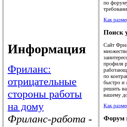
по форуму
требовани
Как разме
Поиск 
Информация
Сайт Фрил
множество
заинтерес
профиля р
Фриланс:
работающи
по контра
отрицательные
быстро и 
решить ва
стороны работы
вашему до
на дому
Как разме
Фриланс-работа -
Форум 