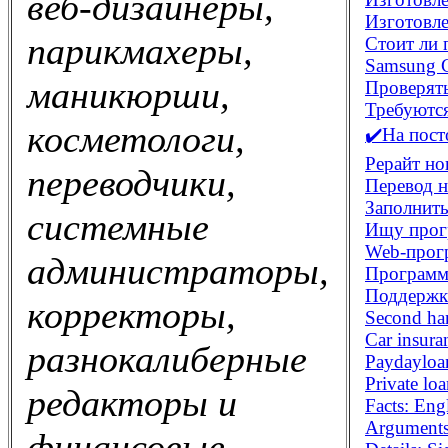
веб-дизайнеры,
Изготовле
парикмахеры,
Стоит ли 
Samsung G
маникюрши,
Проверять
Требуются
косметологи,
✔️На пост
Рерайт но
переводчики,
Перевод н
Заполнит
системные
Ищу прог
Web-прог
администраторы,
Программи
Поддержк
корректоры,
Second han
Car insura
разнокалиберные
Paydayloa
Private lo
редакторы и
Facts: En
Arguments
финансовые