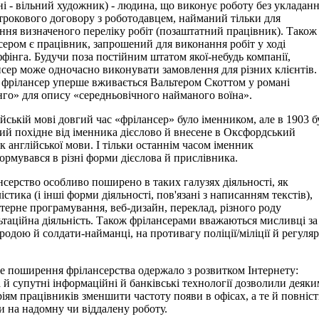
ні - вільний художник) - людина, що виконує роботу без укладан
трокового договору з роботодавцем, найманий тільки для
ння визначеного переліку робіт (позаштатний працівник). Також
сером є працівник, запрошений для виконання робіт у ході
ффінга. Будучи поза постійним штатом якої-небудь компанії,
сер може одночасно виконувати замовлення для різних клієнтів.
 фрілансер уперше вживається Вальтером Скоттом у романі
го» для опису «середньовічного найманого воїна».
ійській мові довгий час «фрілансер» було іменником, але в 1903 б
ий похідне від іменника дієслово й внесене в Оксфордський
к англійської мови. І тільки останнім часом іменник
ормувався в різні форми дієслова й прислівника.
серство особливо поширено в таких галузях діяльності, як
стика (і інші форми діяльності, пов'язані з написанням текстів),
терне програмування, веб-дизайн, переклад, різного роду
ьтаційна діяльність. Також фрілансерами вважаються мисливці за
родою й солдати-найманці, на противагу поліції/міліції й регуляр
 поширення фрілансерства одержало з розвитком Інтернету:
 й супутні інформаційні й банківські технології дозволили деяки
ріям працівників зменшити частоту появи в офісах, а те й повніс
и на надомну чи віддалену роботу.