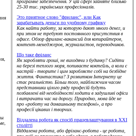
програмне забезпечення. У цій сфері зайняте близько
25-30 тис. українських професіоналів.
,
Это приятное слово "фриланс", или Как
ния
зарабатывать деньги по удобному графику
Как найти работу, за которую дают много денег, и
при этом не требуют постоянного присутствия в
офисе. Обзор фриланс-вакансий для копирайтеров,
контент-менеджеров, журналистов, переводчиков.
Що таке фріланс
ия,
Як заробляти гроші, не виходячи з будинку? Сидіти
на березі теплого моря, попиваєте коктейль, а коли є
настрій - творите і цим заробляєте собі на безбідне
життя. Фантастика? З розвитком Інтернету це
стає реальністю. Більш того, найближчим часом
представники цілого ряду професій будуть
позбавлені від необхідності ходити в задушливі офіси
і витрачати час на дорогу. Природно, мова йде не
про «роботу на домашньому телефоні», а про
професії цікавих і творчих.
бы
Віддалена робота як спосіб працевлаштування в XXI
ме,
столітті
Віддалена робота, або фріланс-робота - це робота,