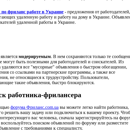
по фриланс работе в Украине
- предложения от работодателей
гающих удаленную работу и работу на дому в Украине. Объявле
скателей удаленной работы в Украине.
является
модерируемым
. В нем сохраняются только те сообщен
е могут быть полезными для работодателей и соискателей. Из
 удаляются все "мусорные" объявления о быстром обогащении,
ения со ссылками на партнерские программы, а также все
ния, не относящиеся к трудоустройству. Пользователи,
ающие такие объявления, быстро блокируются.
ск работника-фрилансера
ощью
форума Фриланс.com.ua
вы можете легко найти работника,
го решить вашу задачу или подключиться к вашему проекту. Что
интересующего вас человека, сначала зарегистрируйтесь на фору
м воспользуйтесь поиском объявлений по форуму или разместите
бъявление с требованиями к специалисту.