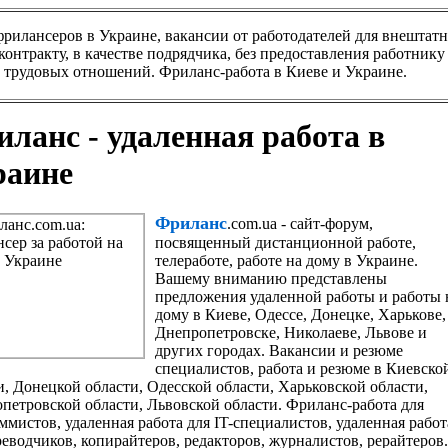
 фрилансеров в Украине, вакансии от работодателей для внешта
контракту, в качестве подрядчика, без предоставления работник
 трудовых отношений. Фриланс-работа в Киеве и Украине.
ланс - удаленная работа в
раине
Фриланс
.com.ua - сайт-форум,
посвященный дистанционной работе,
телеработе, работе на дому в Украине.
Вашему вниманию представлены
предложения удаленной работы и работы 
дому в Киеве, Одессе, Донецке, Харькове,
Днепропетровске, Николаеве, Львове и
других городах. Вакансии и резюме
специалистов, работа и резюме в Киевско
и, Донецкой области, Одесской области, Харьковской области,
петровской области, Львовской области. Фриланс-работа для
ммистов, удаленная работа для IT-специалистов, удаленная работ
реводчиков, копирайтеров, редакторов, журналистов, рерайтеров.