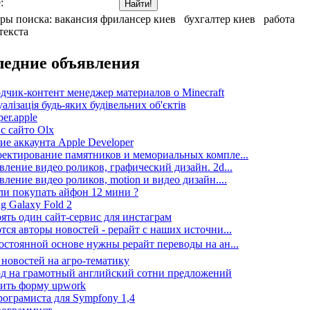
:
ры поиска:
вакансия фрилансер киев
бухгалтер киев
работа
текста
ледние объявления
дчик-контент менеджер материалов о Minecraft
алізація будь-яких будівельних об'єктів
er.apple
 с сайто Olx
ие аккаунта Apple Developer
ектирование памятников и мемориальных компле...
вление видео роликов, графический дизайн. 2d...
вление видео роликов, motion и видео дизайн....
ли покупать айфон 12 мини ?
g Galaxy Fold 2
ять один сайт-сервис для инстаграм
тся авторы новостей - рерайт с наших источни...
остоянной основе нужны рерайт переводы на ан...
 новостей на агро-тематику
д на грамотный английский сотни предложений
ить форму upwork
ограмиста для Sympfony 1,4