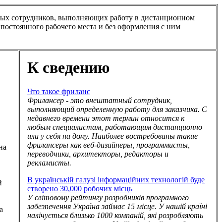
тных сотрудников, выполняющих работу в дистанционном
у постоянного рабочего места и без оформления с ним
К сведению
Что такое фриланс
Фрилансер - это внештатный сотрудник,
выполняющий определенную работу для заказчика. С
недавнего времени этот термин относится к
любым специалистам, работающим дистанционно
или у себя на дому. Наиболее востребованы такие
фрилансеры как веб-дизайнеры, программисты,
на
переводчики, архитекторы, редакторы и
рекламисты.
В українській галузі інформаційних технологій буде
й
створено 30,000 робочих місць
У світовому рейтингу розробників програмного
забезпечення Україна займає 15 місце. У нашій країні
а
налічується близько 1000 компаній, які розробляють