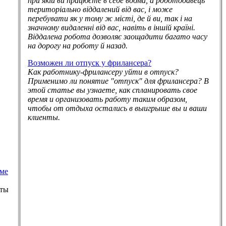
при якій ви працюєте в себе вдома, а роботодавець
територіально віддалений від вас, і може
перебувати як у тому ж місті, де й ви, так і на
значному видаленні від вас, навіть в іншій країні.
Віддалена робота дозволяє заощадити багато часу
на дорогу на роботу й назад.
Возможен ли отпуск у фрилансера?
Как работнику-фрилансеру уйти в отпуск?
Применимо ли понятие "отпуск" для фрилансера? В
этой статье вы узнаете, как спланировать свое
время и организовать работу таким образом,
чтобы от отдыха остались в выигрыше вы и ваши
клиенты.
ме
оты