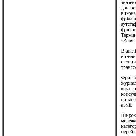
значен
довгос
викона
фрілан
аутста
фрилан
Термін
«Айвен
В англ
визнан
словни
трансф
Фрилан
журналі
комп'ю
консул
винаго
армії.
Широке
мережа
катего
перейт