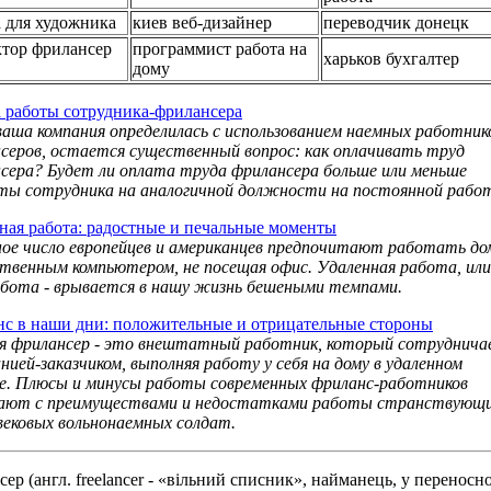
а для художника
киев веб-дизайнер
переводчик донецк
ктор фрилансер
программист работа на
харьков бухгалтер
дому
 работы сотрудника-фрилансера
ваша компания определилась с использованием наемных работник
серов, остается существенный вопрос: как оплачивать труд
сера? Будет ли оплата труда фрилансера больше или меньше
ты сотрудника на аналогичной должности на постоянной рабо
ная работа: радостные и печальные моменты
ое число европейцев и американцев предпочитают работать до
ственным компьютером, не посещая офис. Удаленная работа, или
бота - врывается в нашу жизнь бешеными темпами.
с в наши дни: положительные и отрицательные стороны
я фрилансер - это внештатный работник, который сотруднич
анией-заказчиком, выполняя работу у себя на дому в удаленном
. Плюсы и минусы работы современных фриланс-работников
дают с преимуществами и недостатками работы странствующ
вековых вольнонаемных солдат.
сер (англ. freelancer - «вільний списник», найманець, у переносн