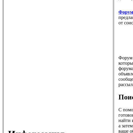
Форум 
предла
от сои
Форум 
которы
форума
объявл
сообще
рассыл
Пои
С пом
готово
найти 
а зате
ваше о