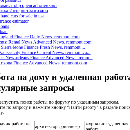
рограммист
ммист php opencart опенкарт
жка Интернет-магазина
hand cars for sale in usa
urance estimator
loans
 loan
 England Finance Daily News. remmont.com
nts: Rental News Advanced News. remmont.com
: Sierra-leone Finance Fresh News. remmont....
ansas-city Finance Current News. remmont.co...
cs: New-orleans Finance Advanced News. remm...
 Arizona Finance Advanced News. remmont.com
ота на дому и удаленная работ
пулярные запросы
запустить поиск работы по форуму по указанным запросам,
те по запросу и нажмите кнопку "Найти работу" в разделе поис
у:
одчик работа на
журналист удаленная
архитектор фрилансер
работа