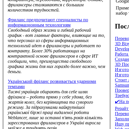
Google
фрилансеры сталкиваются с большим
Приме
количеством трудностей.
набор 
Фриланс предпочитают специалисты по
Пос
информационным технологиям
Свободный образ жизни и гибкий рабочий
график - вот главные факторы, влияющие на то,
Перево
что персонал из сферы информационных
3D Візу
технологий идет в фрилансеры и работает по
Develop
контракту. Более 30% работающих на
Работа
контрактной основе фрилансеров в сфере ИТ
Создан
сообщили, что, преимущества свободного
3D Про
графика жизни для них гораздо более важно, чем
Изгото
деньги.
Изгото
Стоит 
Український фріланс розвивається ударними
Samsun
темпами
Провер
Тисячі українців обирають для себе шлях
Требую
фріланса – роботи прямо у себе удома, без
✔️На п
жартів колег, без керівництва та суворого
режиму. За підрахунками найкрупнішої
Рерайт
української біржі праці видаленої роботи
Перево
Weblancer, лише за останні п'ять років кількість
Заполн
зареєстрованих фрилансеров в Україні виросла
Ищу пр
майже в тридцять разів.