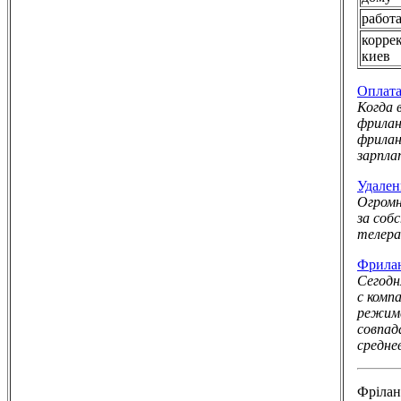
работ
корре
киев
Оплата
Когда 
фрилан
фрилан
зарпла
Удален
Огромн
за соб
телера
Фрилан
Сегодн
с комп
режиме
совпа
средне
Фрілaн