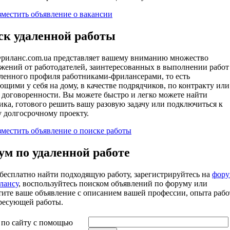
зместить объявление о вакансии
ск удаленной работы
риланс.com.ua представляет вашему вниманию множество
жений от работодателей, заинтересованных в выполнении работ
ленного профиля работниками-фрилансерами, то есть
ющими у себя на дому, в качестве подрядчиков, по контракту или
 договоренности. Вы можете быстро и легко можете найти
ика, готового решить вашу разовую задачу или подключиться к
 долгосрочному проекту.
зместить объявление о поиске работы
м по удаленной работе
бесплатно найти подходящую работу, зарегистрируйтесь на
фору
лансу
, воспользуйтесь поиском объявлений по форуму или
тите ваше объявление с описанием вашей профессии, опыта раб
ресующей работы.
 по сайту с помощью