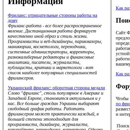
Информация
Как ра
Фриланс: отрицательные стороны работы на
Пои
дому
Фриланс-работа - все более распространенное
явление. Дистанционная работа формирует
Сайт Ф
качественно иной образ и стиль жизни.
предло
Программисты и веб-дизайнеры, парикмахеры,
опреде
маникюрши, косметологи, переводчики,
работа
системные администраторы, корректоры,
устной
разнокалиберные редакторы и финансовые
работн
аналитики, писатели, журналисты,
вашему
публицисты, критики и маркетологи - вот
список наиболее популярных специальностей
Как ра
фрилансеров.
Фору
Украинский фриланс: оборотная сторона медали
Слово "фриланс", столь популярное в Америке и
Западной Европе, становится актуальным и у
Чтобы 
нас. Все больше граждан Украины выбирают
по фри
свободный график работы. Работать
размес
фрилансером может практически каждый, в
и инте
большей степени этоподходит для
программиста, дизайнера, журналиста,
Поиск
копирайтера, переводчика, корректора. Однако,