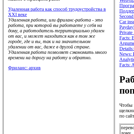
Web-п
Програ
Удаленная работа как способ трудоустройства в
Поддер
XXI веке
Second 
Удаленная работа, или фриланс-работа - это
Car ins
работа, при которой вы работаете у себя на
Payday
дому, а работодатель территориально удален
Private
от вас, и может находится как в том же
Facts:
городе, где и вы, так и на значительном
Argume
удалении от вас, даже в другой стране.
Details
Удаленная работа позволяет сэкономить много
News: K
времени на дорогу на работу и обратно.
Analyti
Facts:
Фриланс: архив
Раб
по
Чтобы 
щелкни
по сайт
перев
дому