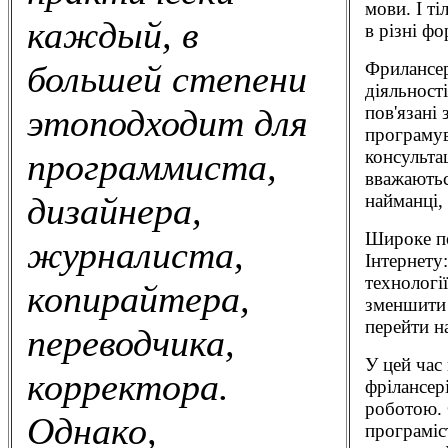
мови. І т
каждый, в
в різні фо
Фрилансер
большей степени
діяльності
пов'язані 
этоподходит для
програмув
консульта
программиста,
вважаютьс
найманці, 
дизайнера,
Широке по
журналиста,
Інтернету
технологі
копирайтера,
зменшити 
перейти н
переводчика,
У цей час
корректора.
фрілансер
роботою. 
Однако,
програміс