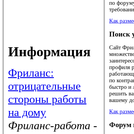
по форуму
требовани
Как разме
Поиск 
Информация
Сайт Фрил
множество
заинтерес
профиля р
Фриланс:
работающи
по контра
отрицательные
быстро и 
решить ва
стороны работы
вашему до
на дому
Как разме
Фриланс-работа -
Форум 