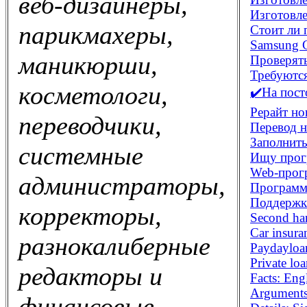
веб-дизайнеры,
Изготовле
парикмахеры,
Стоит ли 
Samsung G
маникюрши,
Проверять
Требуются
косметологи,
✔️На пост
Рерайт но
переводчики,
Перевод н
Заполнит
системные
Ищу прог
Web-прог
администраторы,
Программи
Поддержк
корректоры,
Second han
Car insura
разнокалиберные
Paydayloa
Private lo
редакторы и
Facts: En
Arguments
финансовые