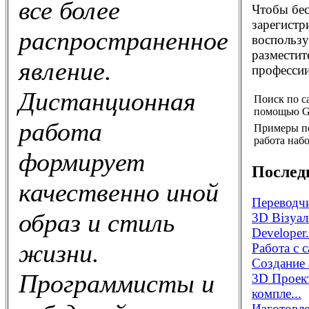
все более
Чтобы бес
зарегистр
распространенное
воспользу
разместит
явление.
профессии
Дистанционная
Поиск по с
помощью G
работа
Примеры п
работа набо
формирует
Послед
качественно иной
Переводчи
образ и стиль
3D Візуал
Developer.
жизни.
Работа с 
Создание 
Программисты и
3D Проек
компле...
Изготовле