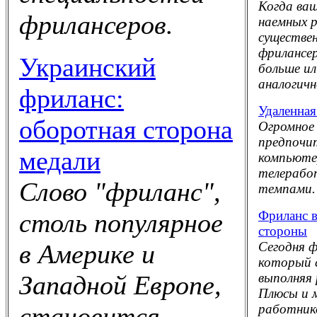
Когда ваш
фрилансеров.
наемных 
существен
фрилансе
Украинский
больше и
аналогич
фриланс:
Удаленная
оборотная сторона
Огромное 
предпочи
медали
компьютер
телерабо
Слово "фриланс",
темпами.
Фриланс в
столь популярное
стороны
Сегодня 
в Америке и
который 
выполняя 
Западной Европе,
Плюсы и 
работник
становится