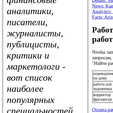
Details: S
News: Kans
аналитики,
Analytics
Facts: Ar
писатели,
Работ
журналисты,
работ
публицисты,
Чтобы зап
критики и
запросам,
"Найти ра
маркетологи -
переводчик
вот список
на дому
работа для
наиболее
художника
корректор
популярных
фрилансер 
специальностей
Оплата ра