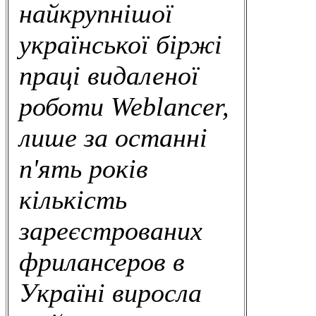
найкрупнішої
української біржі
праці видаленої
роботи Weblancer,
лише за останні
п'ять років
кількість
зареєстрованих
фрилансеров в
Україні виросла