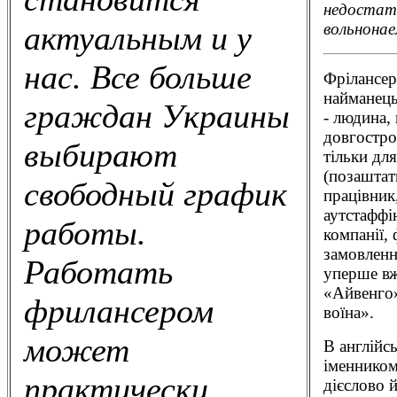
недостат
вольнонае
актуальным и у
нас. Все больше
Фрілaнсер 
найманець
граждан Украины
- людина,
довгостро
выбирают
тільки дл
(позаштат
свободный график
працівник
аутстаффі
работы.
компанії,
замовленн
Работать
уперше вж
«Айвенго»
фрилансером
воїна».
может
В англійс
іменником
практически
дієслово 