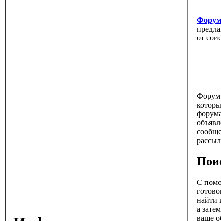
Форум 
предла
от сои
Форум 
которы
форума
объявл
сообще
рассыл
Пои
С пом
готово
найти 
а зате
ваше о