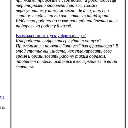
при якій ви працюєте в себе вдома, а роботодавець
територіально віддалений від вас, і може
перебувати як у тому ж місті, де й ви, так і на
значному видаленні від вас, навіть в іншій країні.
Віддалена робота дозволяє заощадити багато часу
на дорогу на роботу й назад.
Возможен ли отпуск у фрилансера?
Как работнику-фрилансеру уйти в отпуск?
Применимо ли понятие "отпуск" для фрилансера? В
этой статье вы узнаете, как спланировать свое
время и организовать работу таким образом,
чтобы от отдыха остались в выигрыше вы и ваши
клиенты.
ме
оты