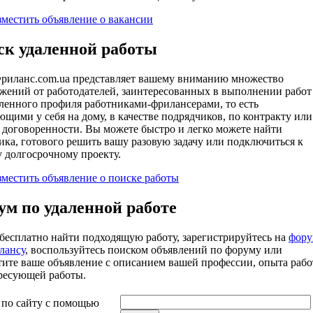
зместить объявление о вакансии
ск удаленной работы
риланс.com.ua представляет вашему вниманию множество
жений от работодателей, заинтересованных в выполнении работ
ленного профиля работниками-фрилансерами, то есть
ющими у себя на дому, в качестве подрядчиков, по контракту или
 договоренности. Вы можете быстро и легко можете найти
ика, готового решить вашу разовую задачу или подключиться к
 долгосрочному проекту.
зместить объявление о поиске работы
м по удаленной работе
бесплатно найти подходящую работу, зарегистрируйтесь на
фору
лансу
, воспользуйтесь поиском объявлений по форуму или
тите ваше объявление с описанием вашей профессии, опыта раб
ресующей работы.
 по сайту с помощью