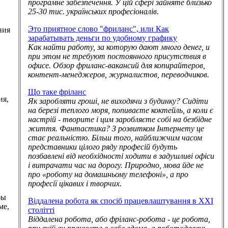
програмне забезпечення. У цій сфері зайняте близько
25-30 тис. українських професіоналів.
,
Это приятное слово "фриланс", или Как
ния
зарабатывать деньги по удобному графику
Как найти работу, за которую дают много денег, и
при этом не требуют постоянного присутствия в
офисе. Обзор фриланс-вакансий для копирайтеров,
контент-менеджеров, журналистов, переводчиков.
Що таке фріланс
ия,
Як заробляти гроші, не виходячи з будинку? Сидіти
на березі теплого моря, попиваєте коктейль, а коли є
настрій - творите і цим заробляєте собі на безбідне
життя. Фантастика? З розвитком Інтернету це
стає реальністю. Більш того, найближчим часом
представники цілого ряду професій будуть
позбавлені від необхідності ходити в задушливі офіси
і витрачати час на дорогу. Природно, мова йде не
про «роботу на домашньому телефоні», а про
професії цікавих і творчих.
бы
Віддалена робота як спосіб працевлаштування в XXI
ме,
столітті
Віддалена робота, або фріланс-робота - це робота,