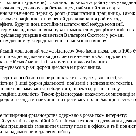
ні - вільний художник) - людина, що виконує роботу без укладан
трокового договору з роботодавцем, найманий тільки для
ння визначеного переліку робіт (позаштатний працівник). Також
сером є працівник, запрошений для виконання робіт у ході
ффінга. Будучи поза постійним штатом якої-небудь компанії,
сер може одночасно виконувати замовлення для різних клієнтів.
 фрілансер уперше вживається Вальтером Скоттом у романі
го» для опису «середньовічного найманого воїна».
ійській мові довгий час «фрілансер» було іменником, але в 1903 б
ий похідне від іменника дієслово й внесене в Оксфордський
к англійської мови. І тільки останнім часом іменник
ормувався в різні форми дієслова й прислівника.
серство особливо поширено в таких галузях діяльності, як
стика (і інші форми діяльності, пов'язані з написанням текстів),
терне програмування, веб-дизайн, переклад, різного роду
ьтаційна діяльність. Також фрілансерами вважаються мисливці за
родою й солдати-найманці, на противагу поліції/міліції й регуляр
 поширення фрілансерства одержало з розвитком Інтернету:
 й супутні інформаційні й банківські технології дозволили деяки
ріям працівників зменшити частоту появи в офісах, а те й повніс
и на надомну чи віддалену роботу.