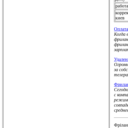
работ
корре
киев
Оплата
Когда 
фрилан
фрилан
зарпла
Удален
Огромн
за соб
телера
Фрилан
Сегодн
с комп
режиме
совпа
средне
Фрілaн