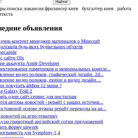
:
ры поиска:
вакансия фрилансер киев
бухгалтер киев
работа
текста
ледние объявления
дчик-контент менеджер материалов о Minecraft
алізація будь-яких будівельних об'єктів
er.apple
 с сайто Olx
ие аккаунта Apple Developer
ектирование памятников и мемориальных компле...
вление видео роликов, графический дизайн. 2d...
вление видео роликов, motion и видео дизайн....
ли покупать айфон 12 мини ?
g Galaxy Fold 2
ять один сайт-сервис для инстаграм
тся авторы новостей - рерайт с наших источни...
остоянной основе нужны рерайт переводы на ан...
 новостей на агро-тематику
д на грамотный английский сотни предложений
ить форму upwork
ограмиста для Sympfony 1,4