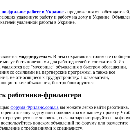
по фриланс работе в Украине
- предложения от работодателей
гающих удаленную работу и работу на дому в Украине. Объявле
скателей удаленной работы в Украине.
является
модерируемым
. В нем сохраняются только те сообщен
е могут быть полезными для работодателей и соискателей. Из
 удаляются все "мусорные" объявления о быстром обогащении,
ения со ссылками на партнерские программы, а также все
ния, не относящиеся к трудоустройству. Пользователи,
ающие такие объявления, быстро блокируются.
ск работника-фрилансера
ощью
форума Фриланс.com.ua
вы можете легко найти работника,
го решить вашу задачу или подключиться к вашему проекту. Что
интересующего вас человека, сначала зарегистрируйтесь на фору
м воспользуйтесь поиском объявлений по форуму или разместите
бъявление с требованиями к специалисту.