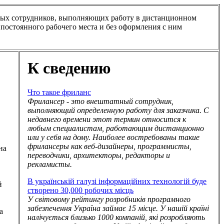
тных сотрудников, выполняющих работу в дистанционном
у постоянного рабочего места и без оформления с ним
К сведению
Что такое фриланс
Фрилансер - это внештатный сотрудник,
выполняющий определенную работу для заказчика. С
недавнего времени этот термин относится к
любым специалистам, работающим дистанционно
или у себя на дому. Наиболее востребованы такие
фрилансеры как веб-дизайнеры, программисты,
на
переводчики, архитекторы, редакторы и
рекламисты.
В українській галузі інформаційних технологій буде
й
створено 30,000 робочих місць
У світовому рейтингу розробників програмного
забезпечення Україна займає 15 місце. У нашій країні
а
налічується близько 1000 компаній, які розробляють