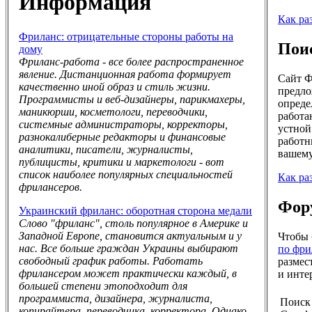
Информация
Как ра
Фриланс: отрицательные стороны работы на
Пои
дому
Фриланс-работа - все более распространенное
явление. Дистанционная работа формирует
Сайт Ф
качественно иной образ и стиль жизни.
предло
Программисты и веб-дизайнеры, парикмахеры,
опреде
маникюрши, косметологи, переводчики,
работа
системные администраторы, корректоры,
устной
разнокалиберные редакторы и финансовые
работн
аналитики, писатели, журналисты,
вашему
публицисты, критики и маркетологи - вот
список наиболее популярных специальностей
Как ра
фрилансеров.
Фору
Украинский фриланс: оборотная сторона медали
Слово "фриланс", столь популярное в Америке и
Западной Европе, становится актуальным и у
Чтобы 
нас. Все больше граждан Украины выбирают
по фри
свободный график работы. Работать
размес
фрилансером может практически каждый, в
и инте
большей степени этоподходит для
программиста, дизайнера, журналиста,
Поиск
копирайтера, переводчика, корректора. Однако,