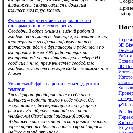
Google
фрилансеры сталкиваются с большим
Приме
количеством трудностей.
набор 
Фриланс предпочитают специалисты по
Пос
информационным технологиям
Свободный образ жизни и гибкий рабочий
график - вот главные факторы, влияющие на то,
Перево
что персонал из сферы информационных
3D Візу
технологий идет в фрилансеры и работает по
Develop
контракту. Более 30% работающих на
Работа
контрактной основе фрилансеров в сфере ИТ
Создан
сообщили, что, преимущества свободного
3D Про
графика жизни для них гораздо более важно, чем
Изгото
деньги.
Изгото
Стоит 
Український фріланс розвивається ударними
Samsun
темпами
Провер
Тисячі українців обирають для себе шлях
Требую
фріланса – роботи прямо у себе удома, без
✔️На п
жартів колег, без керівництва та суворого
режиму. За підрахунками найкрупнішої
Рерайт
української біржі праці видаленої роботи
Перево
Weblancer, лише за останні п'ять років кількість
Заполн
зареєстрованих фрилансеров в Україні виросла
Ищу пр
майже в тридцять разів.