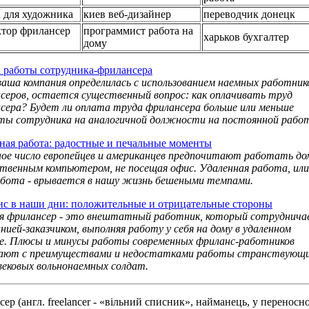
а для художника
киев веб-дизайнер
переводчик донецк
ктор фрилансер
программист работа на
харьков бухгалтер
дому
 работы сотрудника-фрилансера
ваша компания определилась с использованием наемных работник
серов, остается существенный вопрос: как оплачивать труд
сера? Будет ли оплата труда фрилансера больше или меньше
ты сотрудника на аналогичной должности на постоянной рабо
ная работа: радостные и печальные моменты
ое число европейцев и американцев предпочитают работать до
ственным компьютером, не посещая офис. Удаленная работа, или
бота - врывается в нашу жизнь бешеными темпами.
с в наши дни: положительные и отрицательные стороны
я фрилансер - это внештатный работник, который сотруднич
анией-заказчиком, выполняя работу у себя на дому в удаленном
. Плюсы и минусы работы современных фриланс-работников
дают с преимуществами и недостатками работы странствующ
вековых вольнонаемных солдат.
сер (англ. freelancer - «вільний списник», найманець, у переносн