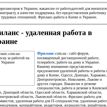
 фрилансеров в Украине, вакансии от работодателей для внешта
контракту, в качестве подрядчика, без предоставления работник
 трудовых отношений. Фриланс-работа в Киеве и Украине.
ланс - удаленная работа в
раине
Фриланс
.com.ua - сайт-форум,
посвященный дистанционной работе,
телеработе, работе на дому в Украине.
Вашему вниманию представлены
предложения удаленной работы и работы 
дому в Киеве, Одессе, Донецке, Харькове,
Днепропетровске, Николаеве, Львове и
других городах. Вакансии и резюме
специалистов, работа и резюме в Киевско
и, Донецкой области, Одесской области, Харьковской области,
петровской области, Львовской области. Фриланс-работа для
ммистов, удаленная работа для IT-специалистов, удаленная работ
реводчиков, копирайтеров, редакторов, журналистов, рерайтеров.