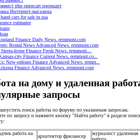
рограммист
ммист php opencart опенкарт
жка Интернет-магазина
hand cars for sale in usa
urance estimator
loans
 loan
 England Finance Daily News. remmont.com
nts: Rental News Advanced News. remmont.com
: Sierra-leone Finance Fresh News. remmont....
ansas-city Finance Current News. remmont.co...
cs: New-orleans Finance Advanced News. remm...
 Arizona Finance Advanced News. remmont.com
ота на дому и удаленная работ
пулярные запросы
запустить поиск работы по форуму по указанным запросам,
те по запросу и нажмите кнопку "Найти работу" в разделе поис
у:
одчик работа на
журналист удаленная
архитектор фрилансер
работа