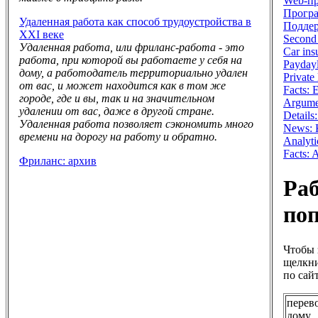
Web-п
Програ
Удаленная работа как способ трудоустройства в
Поддер
XXI веке
Second 
Удаленная работа, или фриланс-работа - это
Car ins
работа, при которой вы работаете у себя на
Payday
дому, а работодатель территориально удален
Private
от вас, и может находится как в том же
Facts:
городе, где и вы, так и на значительном
Argume
удалении от вас, даже в другой стране.
Details
Удаленная работа позволяет сэкономить много
News: K
времени на дорогу на работу и обратно.
Analyti
Facts:
Фриланс: архив
Раб
по
Чтобы 
щелкни
по сайт
перев
дому