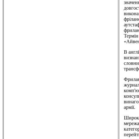
значен
довгос
викона
фрілан
аутста
фрилан
Термін
«Айвен
В англ
визнан
словни
трансф
Фрилан
журналі
комп'ю
консул
винаго
армії.
Широке
мережа
катего
перейт