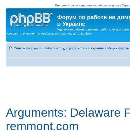
Фриланс.com.ua - удаленная работа на дому в Украи
Форум по работе на дом
в Украине
Удаленная работа, фриланс, работа на дому для
совместительству, телеработа, аутсорсинг, аутстаффинг
Список форумов
‹
Работа и трудоустройство в Украине - общий форум
Arguments: Delaware 
remmont.com