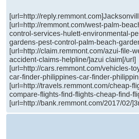
[url=http://reply.remmont.com]Jacksonvill
[url=http://remmont.com/west-palm-beach
control-services-hulett-environmental-p
gardens-pest-control-palm-beach-gardens
[url=http://claim.remmont.com/azui-file-w
accident-claims-helpline/]azui claim[/url]
[url=http://cars.remmont.com/vehicles-to
car-finder-philippines-car-finder-philippine
[url=http://travels.remmont.com/cheap-fli
compare-flights-find-flights-cheap-find-fli
[url=http://bank.remmont.com/2017/02/]3r