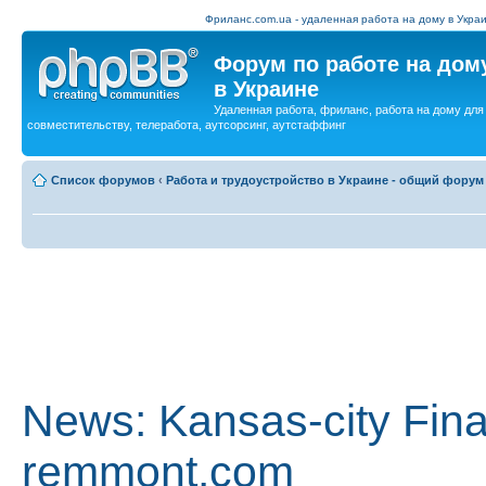
Фриланс.com.ua - удаленная работа на дому в Украи
Форум по работе на дом
в Украине
Удаленная работа, фриланс, работа на дому для
совместительству, телеработа, аутсорсинг, аутстаффинг
Список форумов
‹
Работа и трудоустройство в Украине - общий форум
News: Kansas-city Fin
remmont.com