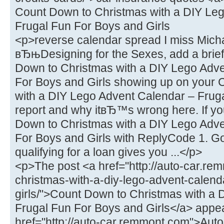
Count Down to Christmas with a DIY Le
Frugal Fun For Boys and Girls
<p>reverse calendar spread I miss Mich
вЂњDesigning for the Sexes, add a brief
Down to Christmas with a DIY Lego Adve
For Boys and Girls showing up on your 
with a DIY Lego Advent Calendar – Fruga
report and why itвЂ™s wrong here. If yo
Down to Christmas with a DIY Lego Adve
For Boys and Girls with ReplyCode 1. Got
qualifying for a loan gives you ...</p>
<p>The post <a href="http://auto-car.r
christmas-with-a-diy-lego-advent-calend
girls/">Count Down to Christmas with a
Frugal Fun For Boys and Girls</a> appea
href="http://auto-car.remmont.com">Aut