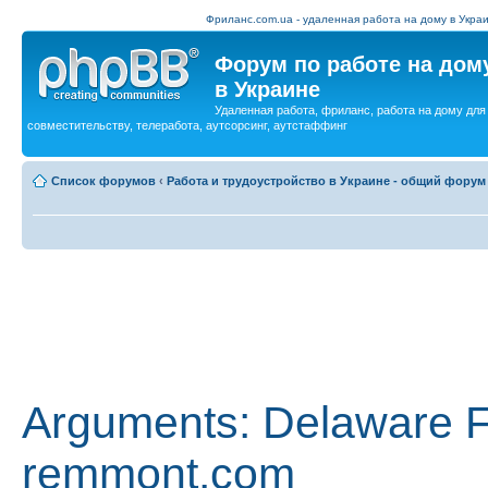
Фриланс.com.ua - удаленная работа на дому в Украи
Форум по работе на дом
в Украине
Удаленная работа, фриланс, работа на дому для
совместительству, телеработа, аутсорсинг, аутстаффинг
Список форумов
‹
Работа и трудоустройство в Украине - общий форум
Arguments: Delaware 
remmont.com