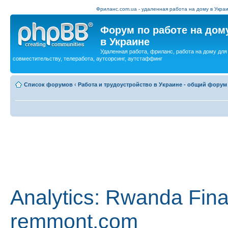
Фриланс.com.ua - удаленная работа на дому в Украи
Форум по работе на дом
в Украине
Удаленная работа, фриланс, работа на дому для
совместительству, телеработа, аутсорсинг, аутстаффинг
Список форумов
‹
Работа и трудоустройство в Украине - общий форум
Analytics: Rwanda Fin
remmont.com